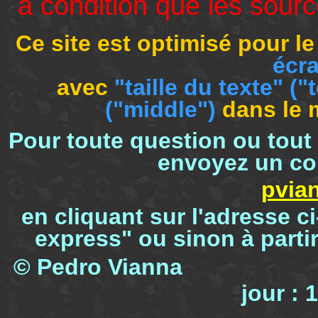
à condition que les sourc
Ce site est optimisé pour l
écra
avec
"taille du texte"
("
("middle")
dans le
Pour toute question ou tout
envoyez un cou
pvia
en cliquant sur l'adresse c
express" ou sinon à parti
© Pedro Viann
jour : 