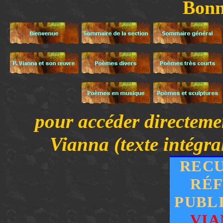
Bonn
pour accéder directemen
Vianna (texte intégra
RECU
RÉF
PUBL
VIA