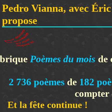
Pedro Vianna, avec Éric
propose
ubrique
Poèmes du mois
de 
2 736
poèmes
de
182
poè
compter 
Et la fête con