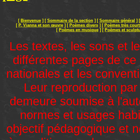
[
Bienvenue
]
[
Sommaire de la section
]
[
Sommaire général
]
[
P. Vianna et son œuvre
]
[
Poèmes divers
]
[
Poèmes très court
[
Poèmes en musique
]
[
Poèmes et sculpt
Les textes, les sons et l
différentes pages de ce 
nationales et les convent
Leur reproduction par
demeure soumise à l'auto
normes et usages habit
objectif pédagogique et 