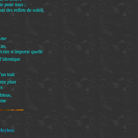
e pour tous
;
r des reflets de soleil,
é
me
cas,
écrire
n’importe quelle
 l’identique
un trait
rire
plan
rs
 bleue,
oème
 Meyleuc