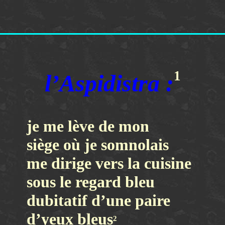
c manuscrits 53
1
l’Aspidistra :
je me lève de mon
siège où je somnolais
me dirige vers la cuisine
sous le regard bleu
dubitatif d’une paire
d’yeux bleus
2