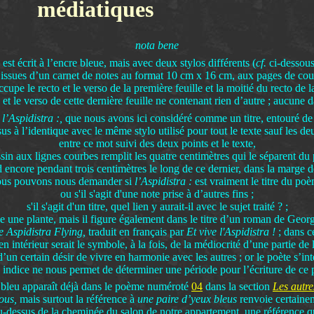
médiatiques
nota bene
est écrit à l’encre bleue, mais avec deux stylos différents (
cf.
ci-dessous
s issues d’un carnet de notes au format 10 cm x 16 cm, aux pages de coul
cupe le recto et le verso de la première feuille et la moitié du recto de 
o et le verso de cette dernière feuille ne contenant rien d’autre ; aucune d
,
l’Aspidistra :,
que nous avons ici considéré comme un titre, entouré de t
sus à l’identique avec le même stylo utilisé pour tout le texte sauf les de
entre ce mot suivi des deux points et le texte,
sin aux lignes courbes remplit les quatre centimètres qui le séparent d
 encore pendant trois centimètres le long de ce dernier, dans la marge 
us pouvons nous demander si
l’Aspidistra :
est vraiment le titre du po
ou s'il s'agit d'une note prise à d’autres fins ;
s'il s'agit d'un titre, quel lien y aurait-il avec le sujet traité ? ;
ne une plante, mais il figure également dans le titre d’un roman de Geor
 Aspidistra Flying,
traduit en français par
Et vive l'Aspidistra !
; dans c
en intérieur serait le symbole, à la fois, de la médiocrité d’une partie de
’un certain désir de vivre en harmonie avec les autres ; or le poète s’in
 indice ne nous permet de déterminer une période pour l’écriture de ce
d bleu apparaît déjà dans le poème numéroté
04
dans la section
Les autr
ous,
mais surtout la référence à
une paire d’yeux bleus
renvoie certaine
-dessus de la cheminée du salon de notre appartement, une référence q