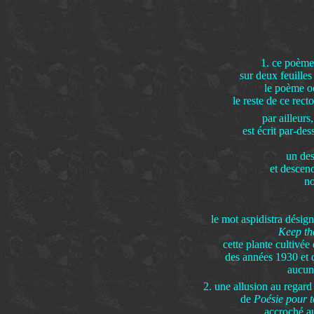
1. ce poème 
sur deux feuille
le poème oc
le reste de ce rect
par ailleurs
est écrit par-des
un des
et descend
no
le mot aspidistra désig
Keep the
cette plante cultivée 
des années 1930 et d
aucun
2. une allusion au regar
de
Poésie pour t
accroché au