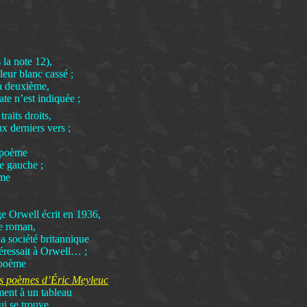
 la note 12),
eur blanc cassé ;
la deuxième,
ate n’est indiquée ;
raits droits,
ux derniers vers ;
u poème
de gauche ;
ème
ge Orwell écrit en 1936,
e roman,
 la société britannique
téressait à Orwell… ;
 poème
es poèmes d’Éric Meyleuc
ment à un tableau
ui se trouve