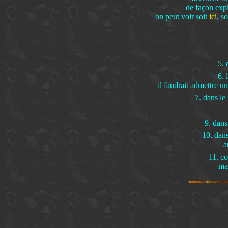
de façon exp
on peut voir soit
ici
, s
5. 
6. 
il faudrait admettre un
7. dans le
9. dans
10. dans
a
11. co
mai