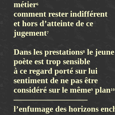
métier
6
comment rester indifférent
et hors d’atteinte de ce
jugement
7
Dans les prestations
le jeune
8
poète est trop sensible
à ce regard porté sur lui
sentiment de ne pas être
considéré sur le même
plan
9
10
—————————
l’enfumage des horizons enc