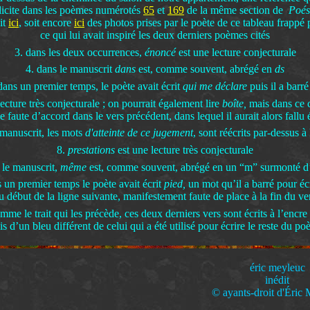
licite dans les poèmes numérotés
65
et
169
de la même section de
Poési
oit
ici
, soit encore
ici
des photos prises par le poète de ce tableau frappé pa
ce qui lui avait inspiré les deux derniers poèmes cités
3. dans les deux occurrences,
énoncé
est une lecture conjecturale
4. dans le manuscrit
dans
est, comme souvent, abrégé en
ds
dans un premier temps, le poète avait écrit
qui me déclare
puis il a barr
lecture très conjecturale ; on pourrait également lire
boîte,
mais dans ce 
e faute d’accord dans le vers précédent, dans lequel il aurait alors fallu 
 manuscrit, les mots
d'atteinte de ce jugement
, sont réécrits par-dessus à
8.
prestations
est une lecture très conjecturale
 le manuscrit,
même
est, comme souvent, abrégé en un “m” surmonté d’
 un premier temps le poète avait écrit
pied,
un mot qu’il a barré pour éc
u début de la ligne suivante, manifestement faute de place à la fin du ve
mme le trait qui les précède, ces deux derniers vers sont écrits à l’encre
s d’un bleu différent de celui qui a été utilisé pour écrire le reste du p
éric meyleuc
inédit
© ayants-droit d'Éric