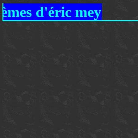
poèmes d'éric meyleu