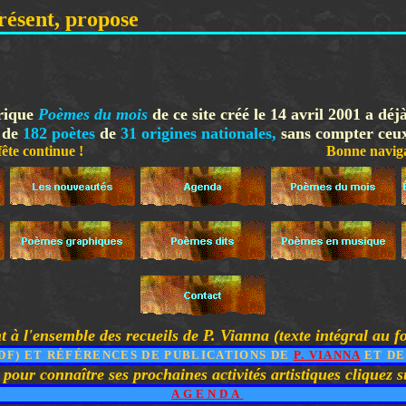
résent, propose
rique
Poèmes du mois
de ce site créé le 14 avril 2001 a déj
de
182
poètes
de
31 origines nationales,
sans compter ceu
la fête continue !
Bonne navigati
 à l'ensemble des recueils de P. Vianna (texte intégral au f
PDF) ET RÉFÉRENCES DE PUBLICATIONS DE
P. VIANNA
ET D
t pour connaître ses prochaines activités artistiques cliquez s
AGENDA