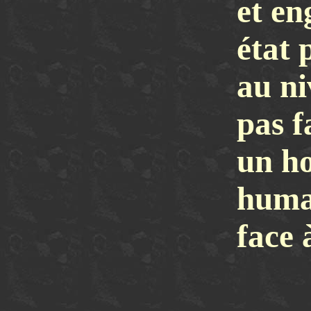
et en
état 
au ni
pas f
un h
huma
face 