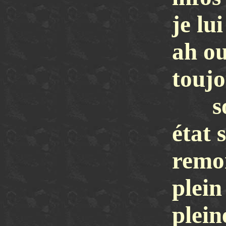
je lu
ah ou
toujo
s
état 
remo
plein
plein