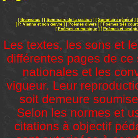
[
Bienvenue
]
[
Sommaire de la section
]
[
Sommaire général
]
[
P. Vianna et son œuvre
]
[
Poèmes divers
]
[
Poèmes très court
[
Poèmes en musique
]
[
Poèmes et sculpt
Les textes, les sons et l
différentes pages de ce s
nationales et les con
vigueur. Leur reproduct
soit demeure soumise à
Selon les normes et us
citations à objectif p