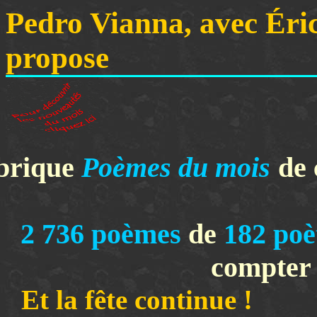
Pedro Vianna, avec Éri
propose
brique
Poèmes du mois
de 
2 736
poèmes
de
182
poè
compter 
Et la fête con