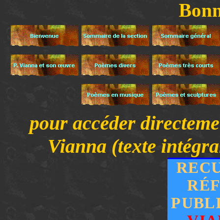
Bonn
pour accéder directemen
Vianna (texte intégra
RECU
RÉF
PUBL