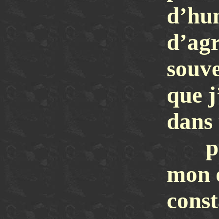
d’hum
d’agr
souve
que j
dans
p
mon œ
const