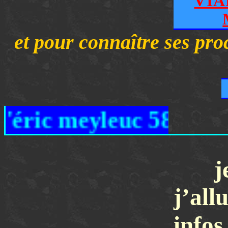
VIA
et pour connaître ses proc
es d'éric meyleuc 58
j
j’all
infos