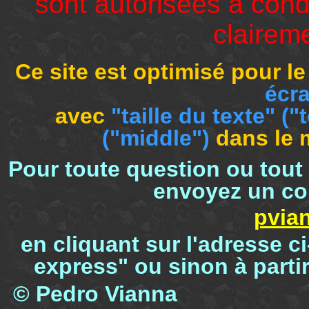
sont autorisées à cond
clairem
Ce site est optimisé pour l
écra
avec
"taille du texte"
("
("middle")
dans le
Pour toute question ou tout
envoyez un cou
pvia
en cliquant sur l'adresse c
express" ou sinon à parti
© Pedro Viann